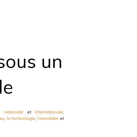
 sous un
le
té nationale
et
internationale
,
ces
,
la technologie
,
l’immobilier
et