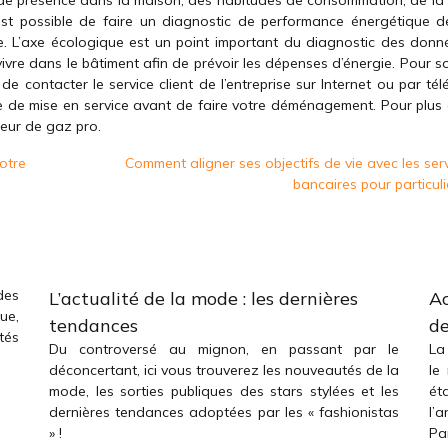
de présence dans la maison, des habitudes de consommation, de la 
Il est possible de faire un diagnostic de performance énergétique d
e. L’axe écologique est un point important du diagnostic des donn
vre dans le bâtiment afin de prévoir les dépenses d’énergie. Pour so
 de contacter le service client de l’entreprise sur Internet ou par té
e de mise en service avant de faire votre déménagement. Pour plus d
seur de gaz pro.
otre
Comment aligner ses objectifs de vie avec les ser
bancaires pour particuli
des
L’actualité de la mode : les dernières
Ac
ue,
tendances
de
tés
Du controversé au mignon, en passant par le
La
déconcertant, ici vous trouverez les nouveautés de la
le
mode, les sorties publiques des stars stylées et les
ét
dernières tendances adoptées par les « fashionistas
l’
» !
Par