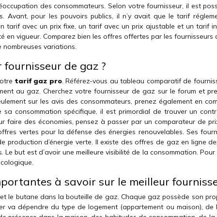
préoccupation des consommateurs. Selon votre fournisseur, il est pos
fs. Avant, pour les pouvoirs publics, il n’y avait que le tarif régle
tarif avec un prix fixe, un tarif avec un prix ajustable et un tarif in
nté en vigueur. Comparez bien les offres offertes par les fournisseurs
de nombreuses variations.
r fournisseur de gaz ?
votre
tarif gaz pro
. Référez-vous au tableau comparatif de fournis
ment au gaz. Cherchez votre fournisseur de gaz sur le forum et pr
seulement sur les avis des consommateurs, prenez également en com
sa consommation spécifique, il est primordial de trouver un contr
ur faire des économies, pensez à passer par un comparateur de pri
ffres vertes pour la défense des énergies renouvelables. Ses fourn
 production d’énergie verte. Il existe des offres de gaz en ligne de
. Le but est d’avoir une meilleure visibilité de la consommation. Pour
écologique.
portantes à savoir sur le meilleur fournisse
e et le butane dans la bouteille de gaz. Chaque gaz possède son prop
r va dépendre du type de logement (appartement ou maison), de la