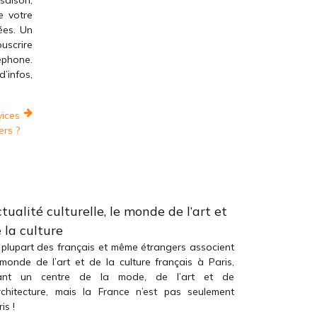
saison,
e votre
ées. Un
uscrire
léphone.
’infos,
vices
ers ?
tualité culturelle, le monde de l’art et
 la culture
 plupart des français et même étrangers associent
 monde de l’art et de la culture français à Paris,
ant un centre de la mode, de l’art et de
architecture, mais la France n’est pas seulement
is !