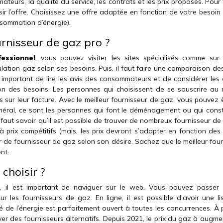
eurs, la qualité du service, les contrats et les prix proposés. Pour
isir l’offre. Choisissez une offre adaptée en fonction de votre besoin 
nsommation d’énergie).
rnisseur de gaz pro ?
essionnel
, vous pouvez visiter les sites spécialisés comme su
lation gaz selon ses besoins. Puis, il faut faire une comparaison de
st important de lire les avis des consommateurs et de considérer les 
ion des besoins. Les personnes qui choisissent de se souscrire au m
sur leur facture. Avec le meilleur fournisseur de gaz, vous pouvez ê
éral, ce sont les personnes qui font le déménagement ou qui const
 faut savoir qu’il est possible de trouver de nombreux fournisseur d
 prix compétitifs (mais, les prix devront s’adapter en fonction des 
r de fournisseur de gaz selon son désire. Sachez que le meilleur fou
nt.
choisir ?
, il est important de naviguer sur le web. Vous pouvez passer
r les fournisseurs de gaz. En ligne, il est possible d’avoir une li
 de l’énergie est parfaitement ouvert à toutes les concurrences. À p
uver des fournisseurs alternatifs. Depuis 2021, le prix du gaz à augm