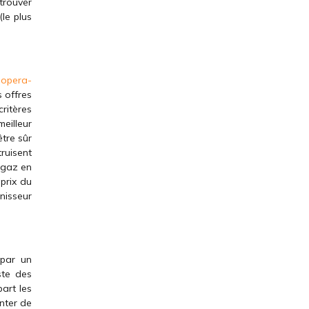
 trouver
(le plus
r
opera-
s offres
critères
eilleur
tre sûr
ruisent
e gaz en
prix du
rnisseur
 par un
ste des
art les
enter de