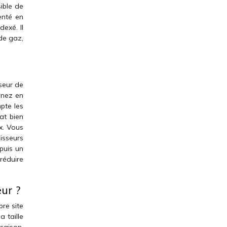
sible de
menté en
dexé. Il
 de gaz,
seur de
enez en
pte les
at bien
x. Vous
isseurs
puis un
 réduire
ur ?
re site
 taille