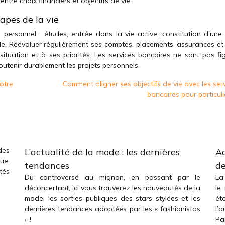
ntre choix financiers et objectifs de vie.
apes de la vie
personnel : études, entrée dans la vie active, constitution d’une f
ale. Réévaluer régulièrement ses comptes, placements, assurances et 
ituation et à ses priorités. Les services bancaires ne sont pas figé
utenir durablement les projets personnels.
otre
Comment aligner ses objectifs de vie avec les ser
bancaires pour particuli
des
L’actualité de la mode : les dernières
Ac
ue,
tendances
de
tés
Du controversé au mignon, en passant par le
La
déconcertant, ici vous trouverez les nouveautés de la
le
mode, les sorties publiques des stars stylées et les
ét
dernières tendances adoptées par les « fashionistas
l’
» !
Par