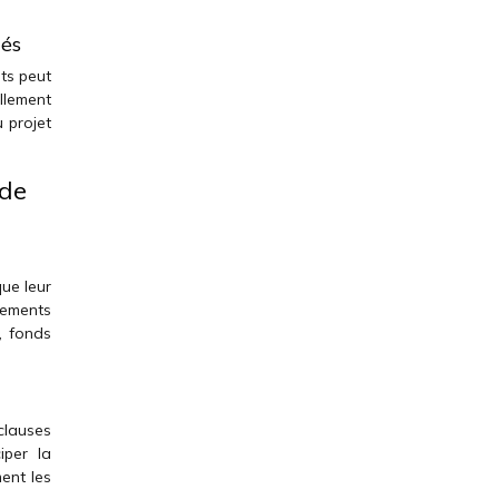
tés
ts peut
llement
 projet
 de
que leur
sements
, fonds
clauses
iper la
ent les