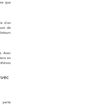
mme que
ée d’un
ture de
lateurs
ne. Avec
tera en
pothèses
avec
 : perte