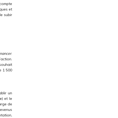
e compte
iques et
de subir
inancer
.
’action.
souhait
de 1 500
ablir un
) et le
arge de
revenus
tation,