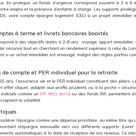
évus. En pratique, un fonds d’urgence correspond souvent à 3 à 6 
otre emploi et la présence d’enfants à charge. Les supports privilég
DDS, voire compte épargne logement (CEL) si un projet immobilier e
mptes à terme et livrets bancaires boostés
espond à des objectifs datés à 2–8 ans : voyage, apport immobilier, 
ster sécurisé tout en cherchant un rendement supérieur à celui du Livr
nt si un achat immobilier est envisagé, malgré des règles parfois co
s de compte et PER individuel pour la retraite
15 ans, l’assurance vie et le PER individuel constituent des piliers. 
et effet cliquet, adapté aux profils prudents ou à la poche « sécuri
F indiciels comme un
ou des fonds ISR, permettent d’
ETF MSCI World
ceptant la volatilité.
tiques
sidérer l’épargne comme une dépense prioritaire, au même titre qu’u
montant d’épargne mensuelle vers vos différents supports (Livret 
rements automatiques à la date de réception de vos revenus. Ce mé