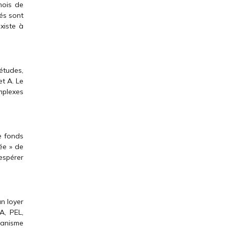
mois de
iés sont
xiste à
études,
et A. Le
mplexes
Le fonds
sée » de
espérer
n loyer
A, PEL,
canisme