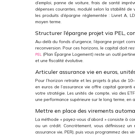
d’emploi, panne de voiture, frais de santé impr
dépenses courantes, modulé selon la stabilité de v
les produits d’épargne réglementée : Livret A, L
moyen terme.
Structurer l’épargne projet via PEL, co
Au-delà du fonds d’urgence, l’épargne projet corr
reconversion. Pour ces horizons, le capital doit re
(Plan Épargne Logement) reste un outil pertine
PEL
et une fiscalité évolutive.
Articuler assurance vie en euros, unité
Pour l’horizon retraite et les projets à plus de 10–
en euros de l’assurance vie offre capital garanti 
votre stratégie. Les unités de compte, via des ET
une performance supérieure sur le long terme, en ac
Mettre en place des virements automa
La méthode « payez-vous d’abord » consiste à con
ou un crédit. Concrètement, vous définissez un 
assurance vie, PER), puis vous programmez des vi