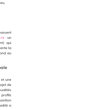
peu.
 passent
: un
ire
nt) qui
ente la
pond au
pale
t et une
ojet de
ualités
profils
uisition
idité si