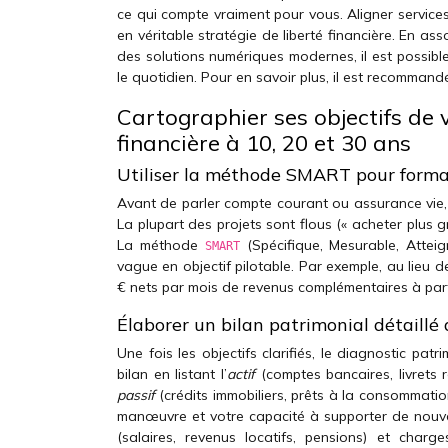
ce qui compte vraiment pour vous. Aligner services
en véritable stratégie de liberté financière. En as
des solutions numériques modernes, il est possible
le quotidien. Pour en savoir plus, il est recomman
Cartographier ses objectifs de v
financière à 10, 20 et 30 ans
Utiliser la méthode SMART pour formali
Avant de parler compte courant ou assurance vie, l
La plupart des projets sont flous (« acheter plus gr
La méthode
(Spécifique, Mesurable, Atteig
SMART
vague en objectif pilotable. Par exemple, au lieu de
€ nets par mois de revenus complémentaires à part
Élaborer un bilan patrimonial détaillé a
Une fois les objectifs clarifiés, le diagnostic patr
bilan en listant l’
actif
(comptes bancaires, livrets r
passif
(crédits immobiliers, prêts à la consommatio
manœuvre et votre capacité à supporter de nouve
(salaires, revenus locatifs, pensions) et charg