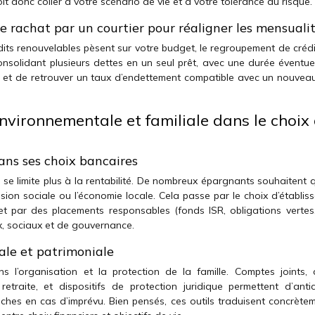
oit donc coller à votre scénario de vie et à votre tolérance au risque.
le rachat par un courtier pour réaligner les mensuali
its renouvelables pèsent sur votre budget, le regroupement de crédi
consolidant plusieurs dettes en un seul prêt, avec une durée éventue
tés et de retrouver un taux d’endettement compatible avec un nouveau
environnementale et familiale dans le choix
dans ses choix bancaires
 se limite plus à la rentabilité. De nombreux épargnants souhaitent 
sion sociale ou l’économie locale. Cela passe par le choix d’établis
et par des placements responsables (fonds ISR, obligations vertes
ux, sociaux et de gouvernance.
ale et patrimoniale
s l’organisation et la protection de la famille. Comptes joints, 
traite, et dispositifs de protection juridique permettent d’antic
oches en cas d’imprévu. Bien pensés, ces outils traduisent concrètem