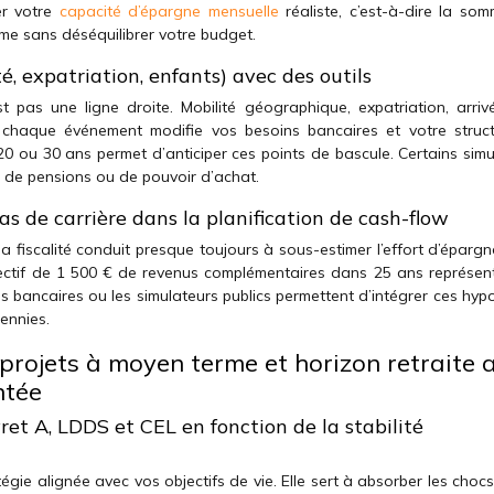
ier votre
capacité d’épargne mensuelle
réaliste, c’est-à-dire la so
rme sans déséquilibrer votre budget.
é, expatriation, enfants) avec des outils
est pas une ligne droite. Mobilité géographique, expatriation, arriv
: chaque événement modifie vos besoins bancaires et votre struc
20 ou 30 ans permet d’anticiper ces points de bascule. Certains simu
, de pensions ou de pouvoir d’achat.
aléas de carrière dans la planification de cash-flow
la fiscalité conduit presque toujours à sous-estimer l’effort d’éparg
ectif de 1 500 € de revenus complémentaires dans 25 ans représen
ils bancaires ou les simulateurs publics permettent d’intégrer ces hy
ennies.
projets à moyen terme et horizon retraite 
ntée
ret A, LDDS et CEL en fonction de la stabilité
égie alignée avec vos objectifs de vie. Elle sert à absorber les chocs