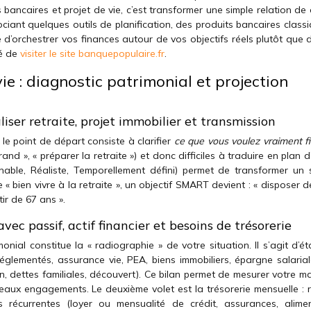
 bancaires et projet de vie, c’est transformer une simple relation d
sociant quelques outils de planification, des produits bancaires class
 d’orchestrer vos finances autour de vos objectifs réels plutôt que 
dé de
visiter le site banquepopulaire.fr
.
ie : diagnostic patrimonial et projection
ser retraite, projet immobilier et transmission
e point de départ consiste à clarifier
ce que vous voulez vraiment f
and », « préparer la retraite ») et donc difficiles à traduire en plan d
nable, Réaliste, Temporellement défini) permet de transformer un 
 « bien vivre à la retraite », un objectif SMART devient : « disposer 
ir de 67 ans ».
vec passif, actif financier et besoins de trésorerie
imonial constitue la « radiographie » de votre situation. Il s’agit d’ét
églementés, assurance vie, PEA, biens immobiliers, épargne salariale
n, dettes familiales, découvert). Ce bilan permet de mesurer votre m
aux engagements. Le deuxième volet est la trésorerie mensuelle : 
es récurrentes (loyer ou mensualité de crédit, assurances, alimen