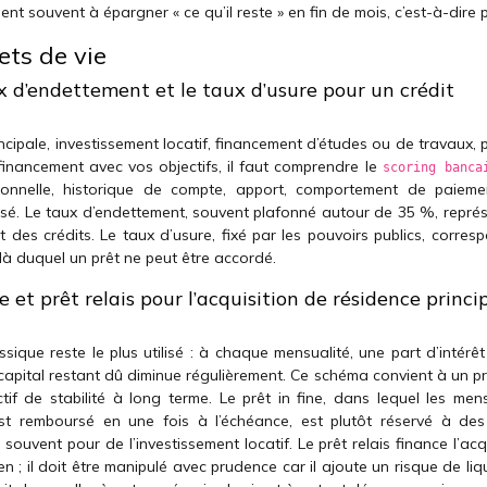
ent souvent à épargner « ce qu’il reste » en fin de mois, c’est-à-dire 
ets de vie
x d’endettement et le taux d’usure pour un crédit
incipale, investissement locatif, financement d’études ou de travaux,
financement avec vos objectifs, il faut comprendre le
scoring banca
ssionnelle, historique de compte, apport, comportement de paieme
osé. Le taux d’endettement, souvent plafonné autour de 35 %, représ
es crédits. Le taux d’usure, fixé par les pouvoirs publics, corres
là duquel un prêt ne peut être accordé.
 et prêt relais pour l’acquisition de résidence princi
ssique reste le plus utilisé : à chaque mensualité, une part d’intérê
capital restant dû diminue régulièrement. Ce schéma convient à un pr
if de stabilité à long terme. Le prêt in fine, dans lequel les mens
est remboursé en une fois à l’échéance, est plutôt réservé à des 
ouvent pour de l’investissement locatif. Le prêt relais finance l’acq
 ; il doit être manipulé avec prudence car il ajoute un risque de liqu