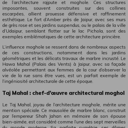
de l’architecture rajpute et moghole. Ces structures
imposantes, souvent construites sur des collines
escarpées, allient prouesse défensive et raffinement
esthétique. Le fort d’Amber près de Jaipur, avec ses murs
de grès rose et ses jardins suspendus, ou le palais de la ville
d’Udaipur, semblant flotter sur le lac Pichola, sont des
exemples emblématiques de cette architecture princière.
L’influence moghole se ressent dans de nombreux aspects
de ces constructions, notamment dans les jardins
géométriques et les délicats travaux de marbre incrusté. Le
Hawa Mahal (Palais des Vents) à Jaipur, avec sa façade
alvéolée permettant aux femmes de la cour d’observer la
vie de la rue sans être vues, est un parfait exemple de
l’ingéniosité architecturale de cette époque.
Taj Mahal : chef-d’œuvre architectural moghol
Le Taj Mahal, joyau de l’architecture moghole, mérite une
mention spéciale. Ce mausolée de marbre blanc, construit
par l’empereur Shah Jahan en mémoire de son épouse
bien-aimée, est considéré comme l’une des sept merveilles
du monde moderne. Sa parfaite symétrie, ses dômes