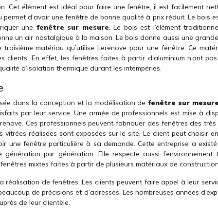
on. Cet élément est idéal pour faire une fenêtre, il est facilement ne
 permet d’avoir une fenêtre de bonne qualité à prix réduit. Le bois e
briquer une
fenêtre sur mesure
. Le bois est l’élément traditionn
 donne un air nostalgique à la maison. Le bois donne aussi une grand
e troisième matériau qu’utilise Lerenove pour une fenêtre. Ce matér
s clients. En effet, les fenêtres faites à partir d’aluminium n’ont pa
qualité d’isolation thermique durant les intempéries.
e
lisée dans la conception et la modélisation de
fenêtre sur mesur
tisfaits par leur service. Une armée de professionnels est mise à dis
erenove. Ces professionnels peuvent fabriquer des fenêtres des très
vitrées réalisées sont exposées sur le site. Le client peut choisir e
oir une fenêtre particulière à sa demande. Cette entreprise a existé
génération par génération. Elle respecte aussi l’environnement 
 fenêtres mixtes faites à partir de plusieurs matériaux de construction
 réalisation de fenêtres. Les clients peuvent faire appel à leur serv
c beaucoup de précisions et d’adresses. Les nombreuses années d’exp
rès de leur clientèle.