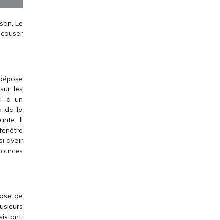
ison. Le
 causer
a dépose
sur les
el à un
e de la
nte. Il
fenêtre
si avoir
sources
pose de
usieurs
sistant,