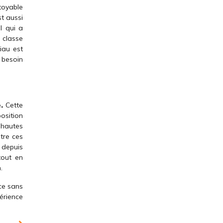
ttoyable
st aussi
el qui a
e classe
iau est
s besoin
e.
Cette
position
 hautes
ntre ces
 depuis
tout en
.
ice sans
érience