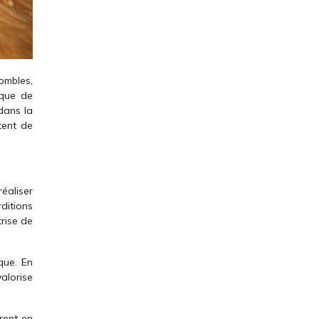
ombles,
ique de
dans la
tent de
réaliser
ditions
rise de
que. En
valorise
rent en