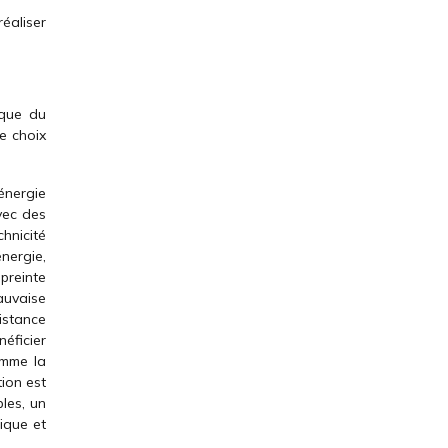
réaliser
ique du
e choix
énergie
avec des
chnicité
nergie,
preinte
auvaise
istance
éficier
omme la
tion est
bles, un
tique et