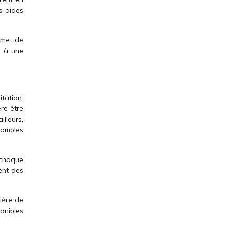
s aides
rmet de
s à une
tation.
ère être
lleurs,
 combles
 chaque
ent des
ière de
ponibles