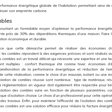
erformance énergétique globale de l’habitation, permettant ainsi de 
minuer son empreinte carbone.
mbles
 pourtant un formidable moyen d’optimiser la performance énergét
sente près de 30% des déperditions thermiques d’une maison. Faire l
lution économique et durable.
rce que cette démarche permet de réaliser des économies d’
our les combles répondent à des exigences précises et sont réalisés 
 combles est un travail délicat qui nécessite une expertise et une te
nt multiples : confort thermique été comme hiver, économies d’é
amélioration de la performance énergétique et réduction de l’em
 de cette réalisation, comme le choix d’un mauvais isolant ou une m
olation de combles réussie sont nombreux : type de matériaux, rés
a réglementation en vigueur doit également être respectée pour bén
isolation des combles varie en fonction de plusieurs paramètres, c
hnique d’isolation choisie. Le choix d’un professionnel pour cette opéra
 des travaux. Enfin, pour maintenir l’efficacité de l’isolation des com
n des combles est une solution efficace pour réduire la facture énergé