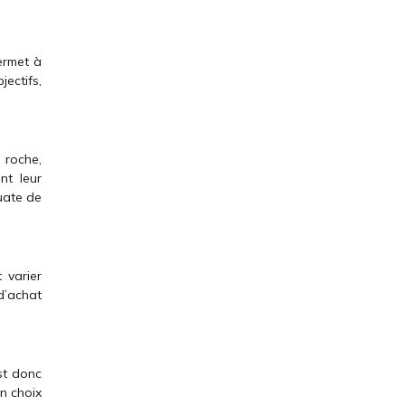
permet à
jectifs,
 roche,
nt leur
ouate de
 varier
d’achat
st donc
un choix