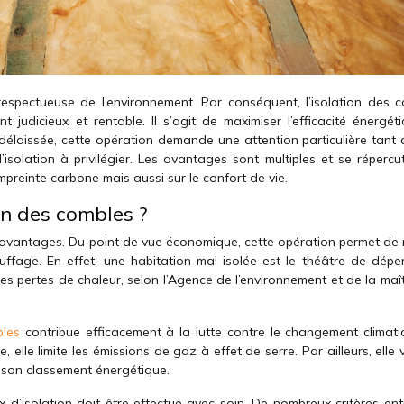
espectueuse de l’environnement. Par conséquent, l’isolation des c
t judicieux et rentable. Il s’agit de maximiser l’efficacité énergét
 délaissée, cette opération demande une attention particulière tant 
isolation à privilégier. Les avantages sont multiples et se répercu
empreinte carbone mais aussi sur le confort de vie.
on des combles ?
 d’avantages. Du point de vue économique, cette opération permet de 
ffage. En effet, une habitation mal isolée est le théâtre de déper
s pertes de chaleur, selon l’Agence de l’environnement et de la maît
bles
contribue efficacement à la lutte contre le changement climati
elle limite les émissions de gaz à effet de serre. Par ailleurs, elle 
 son classement énergétique.
x d’isolation doit être effectué avec soin. De nombreux critères ent