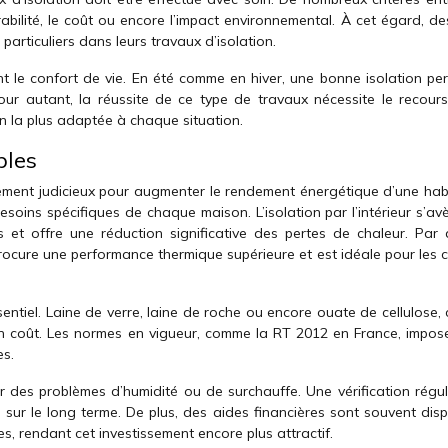
abilité, le coût ou encore l’impact environnemental. À cet égard, de
articuliers dans leurs travaux d’isolation.
ent le confort de vie. En été comme en hiver, une bonne isolation pe
our autant, la réussite de ce type de travaux nécessite le recour
ion la plus adaptée à chaque situation.
bles
ssement judicieux pour augmenter le rendement énergétique d’une habi
soins spécifiques de chaque maison. L’isolation par l’intérieur s’av
 et offre une réduction significative des pertes de chaleur. Par ai
, procure une performance thermique supérieure et est idéale pour les
entiel. Laine de verre, laine de roche ou encore ouate de cellulose,
on coût. Les normes en vigueur, comme la RT 2012 en France, impos
es.
er des problèmes d’humidité ou de surchauffe. Une vérification régul
té sur le long terme. De plus, des aides financières sont souvent dis
s, rendant cet investissement encore plus attractif.