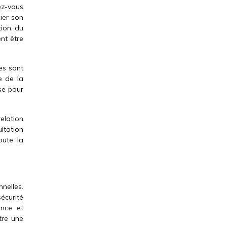
dez-vous
ier son
tion du
ent être
es sont
e de la
se pour
elation
ultation
oute la
nnelles.
écurité
ence et
tre une