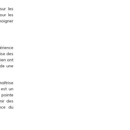
sur les
our les
moigner
périence
ise des
gien ont
ède une
aîtrise
 est un
a pointe
nir des
ence du