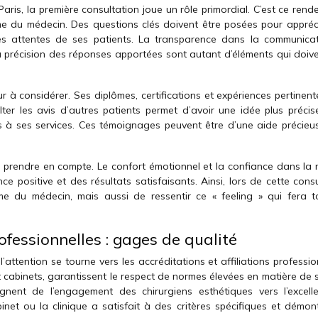
Paris, la première consultation joue un rôle primordial. C’est ce ren
me du médecin. Des questions clés doivent être posées pour appréc
es attentes de ses patients. La transparence dans la communica
 la précision des réponses apportées sont autant d’éléments qui doiv
 à considérer. Ses diplômes, certifications et expériences pertinent
lter les avis d’autres patients permet d’avoir une idée plus précis
s à ses services. Ces témoignages peuvent être d’une aide précieu
à prendre en compte. Le confort émotionnel et la confiance dans la r
e positive et des résultats satisfaisants. Ainsi, lors de cette cons
alisme du médecin, mais aussi de ressentir ce « feeling » qui fera t
rofessionnelles : gages de qualité
’attention se tourne vers les accréditations et affiliations professio
 cabinets, garantissent le respect de normes élevées en matière de s
oignent de l’engagement des chirurgiens esthétiques vers l’excell
binet ou la clinique a satisfait à des critères spécifiques et démon