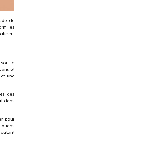
tude de
armi les
ticien.
s sont à
tions et
 et une
rès des
it dans
ien pour
mations
t autant