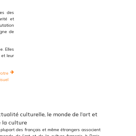
ces des
rité et
putation
igne de
e. Elles
 et leur
votre
isuel
tualité culturelle, le monde de l’art et
 la culture
 plupart des français et même étrangers associent